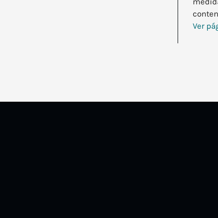
medida
conten
Ver pá